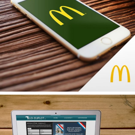
.
CRM / DATA / KPI
E-COMMERCE
EXPÉRIENCE
UTILISATEUR
MOBILITÉ