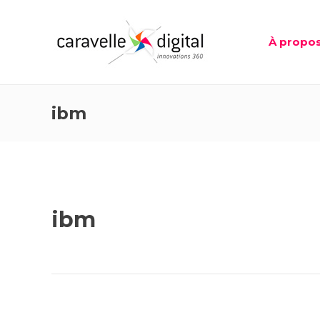
À propo
ibm
ibm